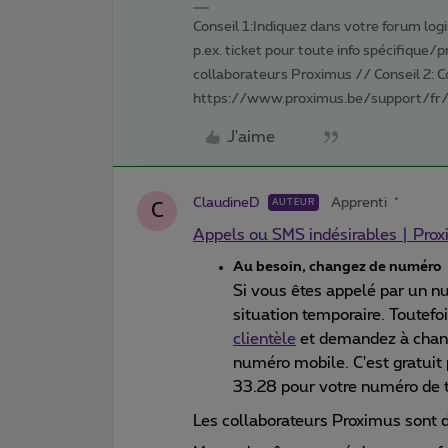
Conseil 1:Indiquez dans votre forum login 
p.ex. ticket pour toute info spécifique/
collaborateurs Proximus // Conseil 2: 
https://www.proximus.be/support/fr/
J'aime
ClaudineD
Apprenti
AUTEUR
C
Appels ou SMS indésirables | Pro
Au besoin, changez de numéro
Si vous êtes appelé par un n
situation temporaire. Toutefo
clientèle
et demandez à chang
numéro mobile. C'est gratui
33.28 pour votre numéro de t
Les collaborateurs Proximus sont d