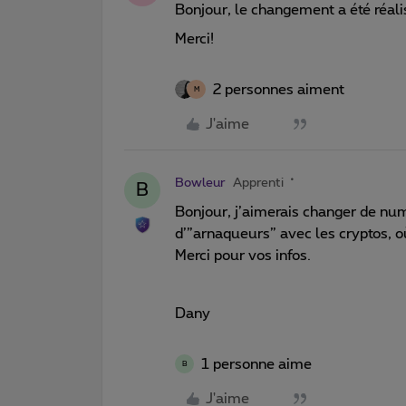
Bonjour, le changement a été réalis
Merci!
2 personnes aiment
M
J'aime
Bowleur
Apprenti
B
Bonjour, j’aimerais changer de nu
d’”arnaqueurs” avec les cryptos, où
Merci pour vos infos.
Dany
1 personne aime
B
J'aime