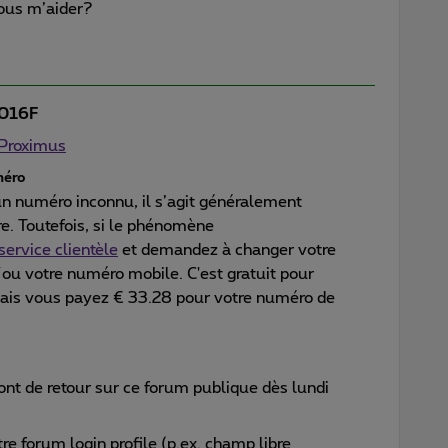
vous m’aider?
016F
 Proximus
méro
un numéro inconnu, il s’agit généralement
re. Toutefois, si le phénomène
service clientèle
et demandez à changer votre
ou votre numéro mobile. C'est gratuit pour
ais vous payez € 33.28 pour votre numéro de
ont de retour sur ce forum publique dès lundi
re forum login profile (p.ex. champ libre