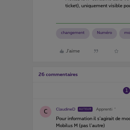
ticket), uniquement visible po
changement
Numéro
mo
J'aime
26 commentaires
1
ClaudineD
Apprenti
AUTEUR
C
Pour information il s’agirait de m
Mobilus M (pas l’autre)