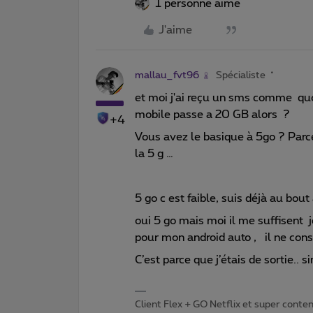
1 personne aime
J'aime
mallau_fvt96
Spécialiste
et moi j'ai reçu un sms comme quoi
mobile passe a 20 GB alors ?
+4
Vous avez le basique à 5go ? Parce 
la 5 g …
5 go c est faible, suis déjà au bou
oui 5 go mais moi il me suffisent 
pour mon android auto , il ne c
C’est parce que j’étais de sortie.. 
Client Flex + GO Netflix et super content 