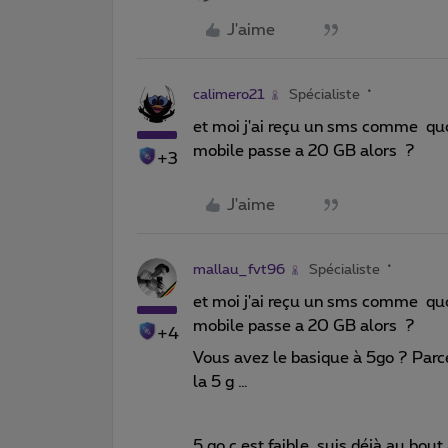
J'aime
calimero21
Spécialiste
et moi j'ai reçu un sms comme quoi
mobile passe a 20 GB alors ?
+3
J'aime
mallau_fvt96
Spécialiste
et moi j'ai reçu un sms comme quoi
mobile passe a 20 GB alors ?
+4
Vous avez le basique à 5go ? Parce 
la 5 g …
5 go c est faible, suis déjà au bou