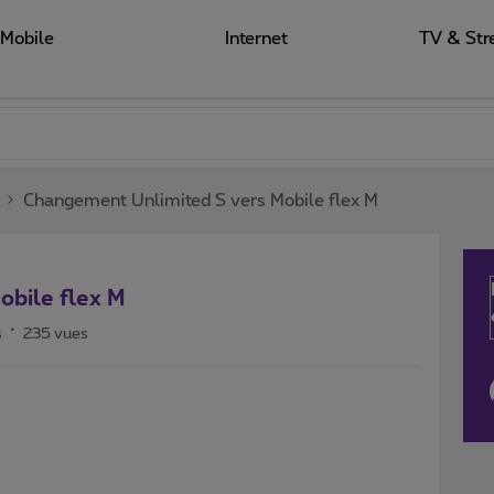
Mobile
Internet
TV & Str
Changement Unlimited S vers Mobile flex M
bile flex M
s
235 vues