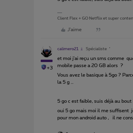
Client Flex + GO Netflix et super content 
J'aime
calimero21
Spécialiste
et moi j'ai reçu un sms comme quoi
mobile passe a 20 GB alors ?
+3
Vous avez le basique à 5go ? Parce 
la 5 g …
5 go c est faible, suis déjà au bou
oui 5 go mais moi il me suffisent 
pour mon android auto , il ne c