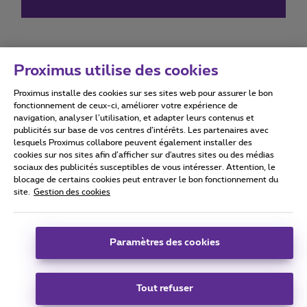
Proximus utilise des cookies
Proximus installe des cookies sur ses sites web pour assurer le bon
Conditions d'utilisation
Accessibility statement
fonctionnement de ceux-ci, améliorer votre expérience de
navigation, analyser l’utilisation, et adapter leurs contenus et
publicités sur base de vos centres d’intérêts. Les partenaires avec
lesquels Proximus collabore peuvent également installer des
cookies sur nos sites afin d’afficher sur d'autres sites ou des médias
sociaux des publicités susceptibles de vous intéresser. Attention, le
Tous droits réservés. ©
2026
Proximus
blocage de certains cookies peut entraver le bon fonctionnement du
site.
Gestion des cookies
Conditions générales, info consommateur
Liste des prix et tarifs
Accessibilité
Vie privée
Politique de gestion des cookies
Cookie manager
Coordonnées de l’entreprise
Paramètres des cookies
Ce site a été créé et est géré conformément au droit belge.
Boulevard du Roi Albert II 27 - B-1030 Bruxelles.
Tout refuser