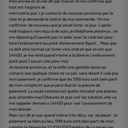
mon envoie et on me dit par mail et on me confirme que
tout est toujours ok.
mercredi le jour J je contacte de nouveau proximus par le
chat et je demande le statut de ma commande. On me
confirmer de nouveau que je serait livrer ce jour. L’après
midi toujours rien reçu ni de suivi, je téléphone proximus , on
me répond qu’il savent pas m'aider avec le code bar pour
faire l’enlèvement au point d’enlevement Bpost…. Mais que
ca doit etre normal car livrer vers midi et que on est que
14h00. je me rend quand meme a la librerie ( enlèvement
point post ) aucun colis pour moi.
Je resonne proximus, et la enfin une gentille dame as
compris que quelque chose ne va pas. sans disant il voie pas
mon paiement. je confirme que les 599 euro sont bien parti
de mon compte et que je peut fournir la preuve de
paiement. La seule solution est quelle introduit une plainte.
puis attendre max72heures et puis voir les solution. elle va
me rappeler demain a 14h00 pour voir l’avancement de
mon dossier.
Mais ceci dit je suis quand même très déçu. car Jai payer , le
paiement as bien eu lieu, 599 euro sont bien parti de mon
compte le dimanche 12/03/2023 enplus de ca payer par