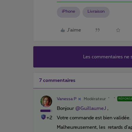
iPhone
Livraison
J'aime
Les commentaires ne s
7 commentaires
Vanessa P
Modérateur
RÉPONS
Bonjour ​
@GuillaumeJ
,
+2
Votre commande est bien validée.
Malheureusement, les retards d’a