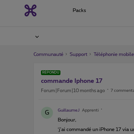
Packs
Communauté
Support
Téléphonie mobile
RÉPONDU
commande Iphone 17
Forum|Forum|10 months ago
7 commenta
GuillaumeJ
Apprenti
G
Bonjour,
‘j’ai commandé un iPhone 17 via u