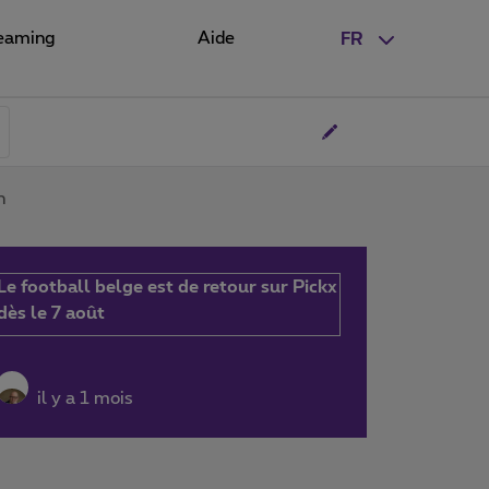
eaming
Aide
FR
n
Le football belge est de retour sur Pickx
dès le 7 août
il y a 1 mois