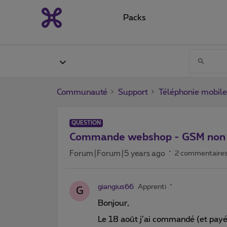
Packs
Communauté
Support
Téléphonie mobile
QUESTION
Commande webshop - GSM non l
Forum|Forum|5 years ago
2 commentaire
giangius66
Apprenti
G
Bonjour,
Le 18 août j’ai commandé (et pay