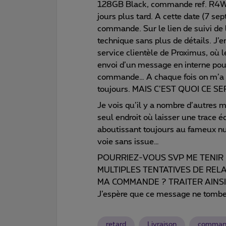
128GB Black, commande ref. R4W
jours plus tard. A cette date (7 se
commande. Sur le lien de suivi de
technique sans plus de détails. J
service clientèle de Proximus, où l
envoi d’un message en interne pour 
commande… A chaque fois on m’a pr
toujours. MAIS C’EST QUOI CE S
Je vois qu’il y a nombre d’autres 
seul endroit où laisser une trace éc
aboutissant toujours au fameux nu
voie sans issue…
POURRIEZ-VOUS SVP ME TENIR 
MULTIPLES TENTATIVES DE RE
MA COMMANDE ? TRAITER AINSI V
J’espère que ce message ne tombera
retard
Livraison
comman