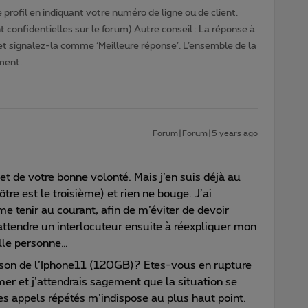
profil en indiquant votre numéro de ligne ou de client.
 confidentielles sur le forum) Autre conseil : La réponse à
 et signalez-la comme ‘Meilleure réponse’. L’ensemble de la
ment.
Forum|Forum|5 years ago
et de votre bonne volonté. Mais j’en suis déjà au
ôtre est le troisième) et rien ne bouge. J’ai
 tenir au courant, afin de m’éviter de devoir
ttendre un interlocuteur ensuite à réexpliquer mon
lle personne…
aison de l’Iphone11 (120GB)? Etes-vous en rupture
rmer et j’attendrais sagement que la situation se
s appels répétés m’indispose au plus haut point.