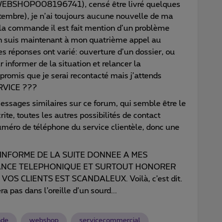
EBSHOP008196741), censé être livré quelques
ptembre), je n’ai toujours aucune nouvelle de ma
 la commande il est fait mention d’un problème
’en suis maintenant à mon quatrième appel au
es réponses ont varié: ouverture d’un dossier, ou
informer de la situation et relancer la
omis que je serai recontacté mais j’attends
ERVICE ???
messages similaires sur ce forum, qui semble être le
rite, toutes les autres possibilités de contact
méro de téléphone du service clientèle, donc une
INFORME DE LA SUITE DONNEE A MES
LANCE TELEPHONIQUE ET SURTOUT HONORER
OS CLIENTS EST SCANDALEUX. Voilà, c’est dit.
 pas dans l’oreille d’un sourd...
de
webshop
servicecommercial