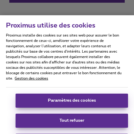
Proximus utilise des cookies
Proximus installe des cookies sur ses sites web pour assurer le bon
Conditions d'utilisation
Accessibility statement
fonctionnement de ceux-ci, améliorer votre expérience de
navigation, analyser l’utilisation, et adapter leurs contenus et
publicités sur base de vos centres d’intérêts. Les partenaires avec
lesquels Proximus collabore peuvent également installer des
cookies sur nos sites afin d’afficher sur d'autres sites ou des médias
sociaux des publicités susceptibles de vous intéresser. Attention, le
Tous droits réservés. ©
2026
Proximus
blocage de certains cookies peut entraver le bon fonctionnement du
site.
Gestion des cookies
Conditions générales, info consommateur
Liste des prix et tarifs
Accessibilité
Vie privée
Politique de gestion des cookies
Cookie manager
Coordonnées de l’entreprise
Paramètres des cookies
Ce site a été créé et est géré conformément au droit belge.
Boulevard du Roi Albert II 27 - B-1030 Bruxelles.
Tout refuser