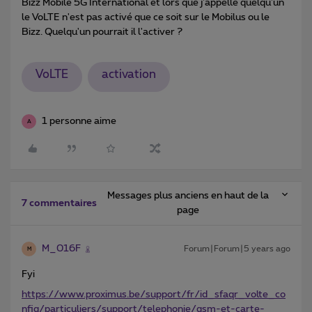
Bizz Mobile 5G International et lors que j'appelle quelqu'un
le VoLTE n'est pas activé que ce soit sur le Mobilus ou le
Bizz. Quelqu'un pourrait il l'activer ?
VoLTE
activation
1 personne aime
A
Messages plus anciens en haut de la
7 commentaires
page
M_016F
Forum|Forum|5 years ago
M
Fyi
https://www.proximus.be/support/fr/id_sfaqr_volte_co
nfig/particuliers/support/telephonie/gsm-et-carte-