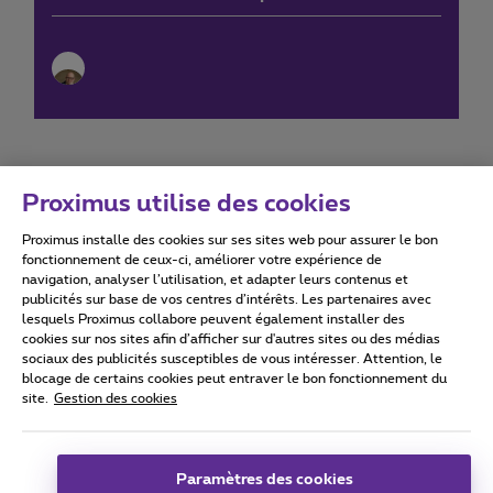
Proximus utilise des cookies
Proximus installe des cookies sur ses sites web pour assurer le bon
Conditions d'utilisation
Accessibility statement
fonctionnement de ceux-ci, améliorer votre expérience de
navigation, analyser l’utilisation, et adapter leurs contenus et
publicités sur base de vos centres d’intérêts. Les partenaires avec
lesquels Proximus collabore peuvent également installer des
cookies sur nos sites afin d’afficher sur d'autres sites ou des médias
sociaux des publicités susceptibles de vous intéresser. Attention, le
Tous droits réservés. ©
2026
Proximus
blocage de certains cookies peut entraver le bon fonctionnement du
site.
Gestion des cookies
Conditions générales, info consommateur
Liste des prix et tarifs
Accessibilité
Vie privée
Politique de gestion des cookies
Cookie manager
Coordonnées de l’entreprise
Paramètres des cookies