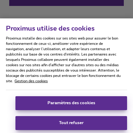
Proximus utilise des cookies
Proximus installe des cookies sur ses sites web pour assurer le bon
Conditions d'utilisation
Accessibility statement
fonctionnement de ceux-ci, améliorer votre expérience de
navigation, analyser l’utilisation, et adapter leurs contenus et
publicités sur base de vos centres d’intérêts. Les partenaires avec
lesquels Proximus collabore peuvent également installer des
cookies sur nos sites afin d’afficher sur d'autres sites ou des médias
sociaux des publicités susceptibles de vous intéresser. Attention, le
Tous droits réservés. ©
2026
Proximus
blocage de certains cookies peut entraver le bon fonctionnement du
site.
Gestion des cookies
Conditions générales, info consommateur
Liste des prix et tarifs
Accessibilité
Vie privée
Politique de gestion des cookies
Cookie manager
Coordonnées de l’entreprise
Paramètres des cookies
Ce site a été créé et est géré conformément au droit belge.
Boulevard du Roi Albert II 27 - B-1030 Bruxelles.
Tout refuser