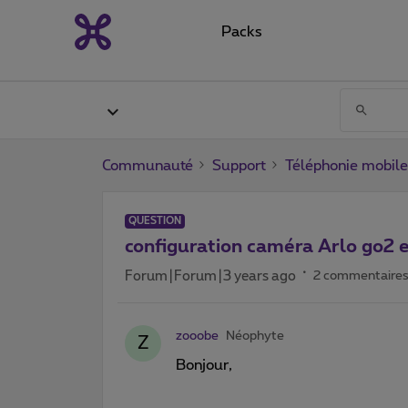
Packs
Communauté
Support
Téléphonie mobile
QUESTION
configuration caméra Arlo go2 e
Forum|Forum|3 years ago
2 commentaire
zooobe
Néophyte
Z
Bonjour,