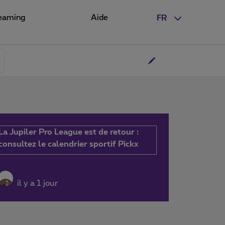
eaming
Aide
FR
La Jupiler Pro League est de retour :
consultez le calendrier sportif Pickx
il y a 1 jour