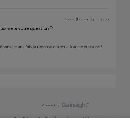
Forum|Forum|3 years ago
éponse à votre question ?
 réponse » une fois la réponse obtenue à votre question !
Conditions d'utilisation
Accessibility statement