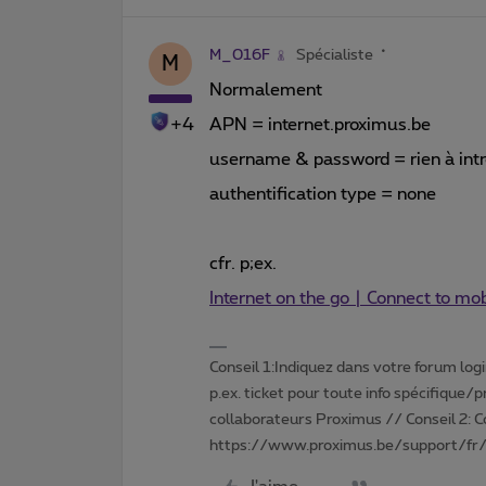
M_016F
Spécialiste
M
Normalement
+4
APN = internet.proximus.be
username & password = rien à intr
authentification type = none
cfr. p;ex.
Internet on the go | Connect to mob
Conseil 1:Indiquez dans votre forum login 
p.ex. ticket pour toute info spécifique/
collaborateurs Proximus // Conseil 2: 
https://www.proximus.be/support/fr/