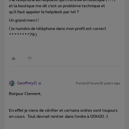
J’ai téléphoné au helpdesk qui m’envoie en boutique (???)
et la boutique me dit c’est un problème technique et
qu’il faut appeler le helpdesk par tel ?
Un grand merci !
( le numéro de téléphone dans mon profil est correct
********79 )
GeoffreyD
Forum|Forum|6 years ago
Bonjour Clement,
En effet je viens de vérifier et certains ordres sont toujours
en cours. Tout devrait rentrer dans l’ordre à 00h00. :)