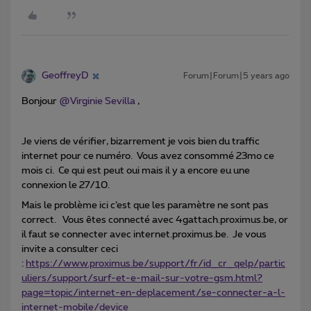
GeoffreyD
Forum|Forum|5 years ago
Bonjour
@Virginie Sevilla
,
Je viens de vérifier, bizarrement je vois bien du traffic
internet pour ce numéro. Vous avez consommé 23mo ce
mois ci. Ce qui est peut oui mais il y a encore eu une
connexion le 27/10.
Mais le problème ici c’est que les paramètre ne sont pas
correct. Vous êtes connecté avec 4gattach.proximus.be, or
il faut se connecter avec internet.proximus.be. Je vous
invite a consulter ceci
:
https://www.proximus.be/support/fr/id_cr_qelp/partic
uliers/support/surf-et-e-mail-sur-votre-gsm.html?
page=topic/internet-en-deplacement/se-connecter-a-l-
internet-mobile/device