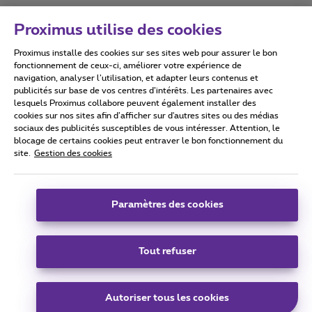
Proximus utilise des cookies
Proximus installe des cookies sur ses sites web pour assurer le bon
Conditions d'utilisation
Accessibility statement
fonctionnement de ceux-ci, améliorer votre expérience de
navigation, analyser l’utilisation, et adapter leurs contenus et
publicités sur base de vos centres d’intérêts. Les partenaires avec
lesquels Proximus collabore peuvent également installer des
cookies sur nos sites afin d’afficher sur d'autres sites ou des médias
sociaux des publicités susceptibles de vous intéresser. Attention, le
Tous droits réservés. ©
2026
Proximus
blocage de certains cookies peut entraver le bon fonctionnement du
site.
Gestion des cookies
Conditions générales, info consommateur
Liste des prix et tarifs
Accessibilité
Vie privée
Politique de gestion des cookies
Cookie manager
Coordonnées de l’entreprise
Paramètres des cookies
Ce site a été créé et est géré conformément au droit belge.
Boulevard du Roi Albert II 27 - B-1030 Bruxelles.
Tout refuser
Carrier & Wholesale Solutions
Autoriser tous les cookies
Proximus Group
|
Telindus