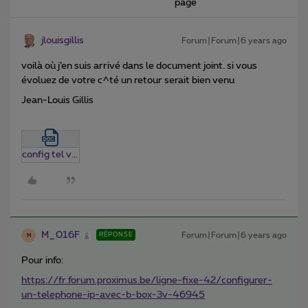
page
jlouisgillis
Forum|Forum|6 years ago
voilà où j’en suis arrivé dans le document joint. si vous
évoluez de votre c^té un retour serait bien venu
Jean-Louis Gillis
config tel voip sur bbox3.docx
M_016F
Forum|Forum|6 years ago
RÉPONSE
M
Pour info:
https://fr.forum.proximus.be/ligne-fixe-42/configurer-
un-telephone-ip-avec-b-box-3v-46945