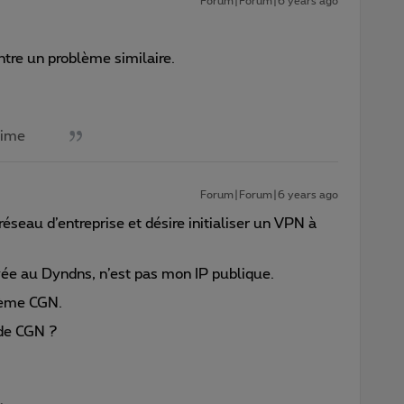
Forum|Forum|6 years ago
ontre un problème similaire.
aime
Forum|Forum|6 years ago
éseau d’entreprise et désire initialiser un VPN à
yée au Dyndns, n’est pas mon IP publique.
lème CGN.
 de CGN ?