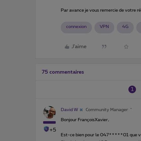
Par avance je vous remercie de votre r
connexion
VPN
4G
J'aime
75 commentaires
1
David W
Community Manager
Bonjour FrançoisXavier,
+5
Est-ce bien pour le 047*****01 que v