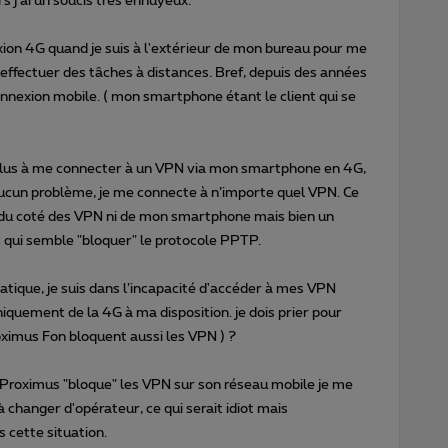
s j'ai un soucis très ennuyeux.
xion 4G quand je suis à l'extérieur de mon bureau pour me
effectuer des tâches à distances. Bref, depuis des années
nnexion mobile. ( mon smartphone étant le client qui se
e plus à me connecter à un VPN via mon smartphone en 4G,
aucun problème, je me connecte à n’importe quel VPN. Ce
s du coté des VPN ni de mon smartphone mais bien un
 qui semble "bloquer" le protocole PPTP.
ique, je suis dans l’incapacité d'accéder à mes VPN
iquement de la 4G à ma disposition. je dois prier pour
oximus Fon bloquent aussi les VPN ) ?
 Proximus "bloque" les VPN sur son réseau mobile je me
à changer d'opérateur, ce qui serait idiot mais
s cette situation.