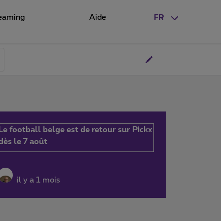
eaming
Aide
FR
Le football belge est de retour sur Pickx
dès le 7 août
il y a 1 mois