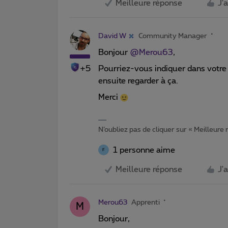
Meilleure réponse
J'
David W
Community Manager
Bonjour
@Merou63
,
+5
Pourriez-vous indiquer dans votre
ensuite regarder à ça.
Merci
N’oubliez pas de cliquer sur « Meilleure
1 personne aime
F
Meilleure réponse
J'
Merou63
Apprenti
M
Bonjour,