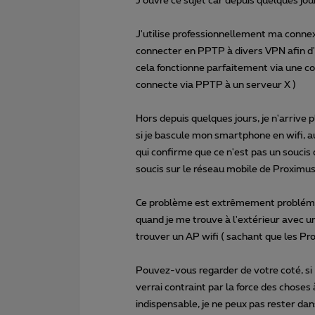
J'ouvre ce sujet car depuis quelques jour
J'utilise professionnellement ma conne
connecter en PPTP à divers VPN afin d'
cela fonctionne parfaitement via une co
connecte via PPTP à un serveur X )
Hors depuis quelques jours, je n'arriv
si je bascule mon smartphone en wifi, 
qui confirme que ce n'est pas un souci
soucis sur le réseau mobile de Proximus
Ce problème est extrêmement problémat
quand je me trouve à l'extérieur avec un
trouver un AP wifi ( sachant que les Pr
Pouvez-vous regarder de votre coté, si
verrai contraint par la force des choses 
indispensable, je ne peux pas rester dan