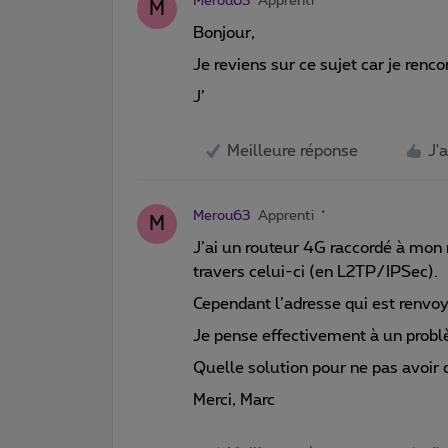
Merou63
Apprenti
M
Bonjour,
Je reviens sur ce sujet car je renc
J’
Meilleure réponse
J'
Merou63
Apprenti
M
J’ai un routeur 4G raccordé à mon r
travers celui-ci (en L2TP/IPSec).
Cependant l’adresse qui est renvo
Je pense effectivement à un prob
Quelle solution pour ne pas avoir
Merci, Marc