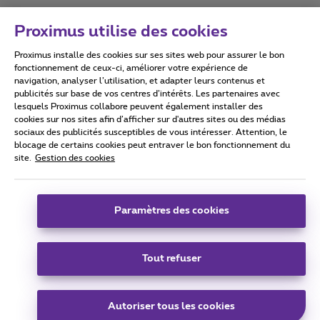
Proximus utilise des cookies
Proximus installe des cookies sur ses sites web pour assurer le bon
Conditions d'utilisation
Accessibility statement
fonctionnement de ceux-ci, améliorer votre expérience de
navigation, analyser l’utilisation, et adapter leurs contenus et
publicités sur base de vos centres d’intérêts. Les partenaires avec
lesquels Proximus collabore peuvent également installer des
cookies sur nos sites afin d’afficher sur d'autres sites ou des médias
sociaux des publicités susceptibles de vous intéresser. Attention, le
Tous droits réservés. ©
2026
Proximus
blocage de certains cookies peut entraver le bon fonctionnement du
site.
Gestion des cookies
Conditions générales, info consommateur
Liste des prix et tarifs
Accessibilité
Vie privée
Politique de gestion des cookies
Cookie manager
Coordonnées de l’entreprise
Paramètres des cookies
Ce site a été créé et est géré conformément au droit belge.
Boulevard du Roi Albert II 27 - B-1030 Bruxelles.
Tout refuser
Carrier & Wholesale Solutions
Autoriser tous les cookies
Proximus Group
|
Telindus