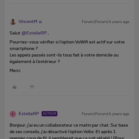
VincentM
Forum|Forum|4 years ago
Salut
@EstelleRP
,
Pourriez-vous vérifier si l’option VoWifi est actif sur votre
smartphone ?
Les appels passés sont-ils tous fait à votre domicile ou
également à l’extérieur ?
Merci.
EstelleRP
Forum|Forum|4 years ago
AUTEUR
E
Bonjour, j’ai eu un collaborateur ce matin par chat. Sur base
de ses conseils, j’ai désactivé l’option Volte. Et après 1
premier coup de fil, il semblerait que ça soit rétabli ! (Pour