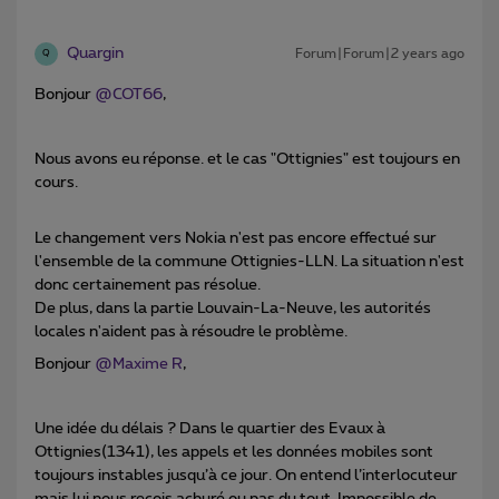
Quargin
Forum|Forum|2 years ago
Q
Bonjour
@COT66
,
Nous avons eu réponse. et le cas "Ottignies" est toujours en
cours.
Le changement vers Nokia n'est pas encore effectué sur
l'ensemble de la commune Ottignies-LLN. La situation n'est
donc certainement pas résolue.
De plus, dans la partie Louvain-La-Neuve, les autorités
locales n'aident pas à résoudre le problème.
Bonjour
@Maxime R
,
Une idée du délais ? Dans le quartier des Evaux à
Ottignies(1341), les appels et les données mobiles sont
toujours instables jusqu’à ce jour. On entend l’interlocuteur
mais lui nous reçois achuré ou pas du tout. Impossible de