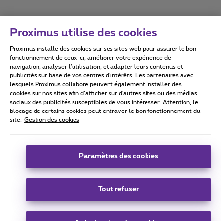
Proximus utilise des cookies
Proximus installe des cookies sur ses sites web pour assurer le bon
Conditions d'utilisation
Accessibility statement
fonctionnement de ceux-ci, améliorer votre expérience de
navigation, analyser l’utilisation, et adapter leurs contenus et
publicités sur base de vos centres d’intérêts. Les partenaires avec
lesquels Proximus collabore peuvent également installer des
cookies sur nos sites afin d’afficher sur d'autres sites ou des médias
sociaux des publicités susceptibles de vous intéresser. Attention, le
Tous droits réservés. ©
2026
Proximus
blocage de certains cookies peut entraver le bon fonctionnement du
site.
Gestion des cookies
Conditions générales, info consommateur
Liste des prix et tarifs
Accessibilité
Vie privée
Politique de gestion des cookies
Cookie manager
Coordonnées de l’entreprise
Paramètres des cookies
Ce site a été créé et est géré conformément au droit belge.
Boulevard du Roi Albert II 27 - B-1030 Bruxelles.
Tout refuser
Carrier & Wholesale Solutions