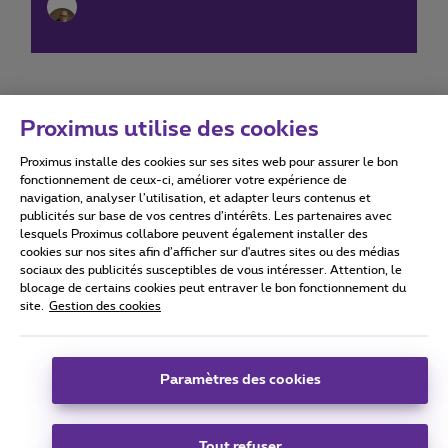
Proximus utilise des cookies
Proximus installe des cookies sur ses sites web pour assurer le bon
Conditions d'utilisation
Accessibility statement
fonctionnement de ceux-ci, améliorer votre expérience de
navigation, analyser l’utilisation, et adapter leurs contenus et
publicités sur base de vos centres d’intérêts. Les partenaires avec
lesquels Proximus collabore peuvent également installer des
cookies sur nos sites afin d’afficher sur d'autres sites ou des médias
sociaux des publicités susceptibles de vous intéresser. Attention, le
Tous droits réservés. ©
2026
Proximus
blocage de certains cookies peut entraver le bon fonctionnement du
site.
Gestion des cookies
Conditions générales, info consommateur
Liste des prix et tarifs
Accessibilité
Vie privée
Politique de gestion des cookies
Cookie manager
Coordonnées de l’entreprise
Paramètres des cookies
Ce site a été créé et est géré conformément au droit belge.
Boulevard du Roi Albert II 27 - B-1030 Bruxelles.
Tout refuser