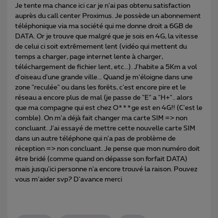
Je tente ma chance ici car je n'ai pas obtenu satisfaction
auprès du call center Proximus. Je possède un abonnement
téléphonique via ma société qui me donne droit a 6GB de
DATA. Or je trouve que malgré que je sois en 4G, la vitesse
de celui ci soit extrêmement lent (vidéo qui mettent du
temps a charger, page internet lente à charger,
téléchargement de fichier lent, etc...). J'habite a 5Km a vol
d'oiseau d'une grande ville... Quand je m'éloigne dans une
zone "reculée" ou dans les forêts, c'est encore pire et le
réseau a encore plus de mal (je passe de "E" a "H+".. alors
que ma compagne qui est chez O***ge est en 4G!! (C'est le
comble). On m'a déjà fait changer ma carte SIM => non
concluant. J'ai essayé de mettre cette nouvelle carte SIM
dans un autre téléphone qui n'a pas de problème de
réception => non concluant. Je pense que mon numéro doit
être bridé (comme quand on dépasse son forfait DATA)
mais jusqu'ici personne n'a encore trouvé la raison. Pouvez
vous m'aider svp? D'avance merci