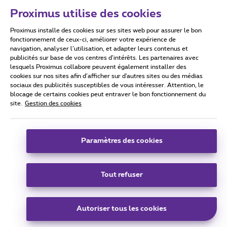
Proximus utilise des cookies
Proximus installe des cookies sur ses sites web pour assurer le bon
Conditions d'utilisation
Accessibility statement
fonctionnement de ceux-ci, améliorer votre expérience de
navigation, analyser l’utilisation, et adapter leurs contenus et
publicités sur base de vos centres d’intérêts. Les partenaires avec
lesquels Proximus collabore peuvent également installer des
cookies sur nos sites afin d’afficher sur d'autres sites ou des médias
sociaux des publicités susceptibles de vous intéresser. Attention, le
Tous droits réservés. ©
2026
Proximus
blocage de certains cookies peut entraver le bon fonctionnement du
site.
Gestion des cookies
Conditions générales, info consommateur
Liste des prix et tarifs
Accessibilité
Vie privée
Politique de gestion des cookies
Cookie manager
Coordonnées de l’entreprise
Paramètres des cookies
Ce site a été créé et est géré conformément au droit belge.
Boulevard du Roi Albert II 27 - B-1030 Bruxelles.
Tout refuser
Carrier & Wholesale Solutions
Autoriser tous les cookies
Proximus Group
|
Telindus
Jobs
|
Sitemap