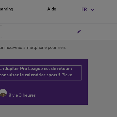
eaming
Aide
FR
e un nouveau smartphone pour rien.
La Jupiler Pro League est de retour :
consultez le calendrier sportif Pickx
il y a 3 heures