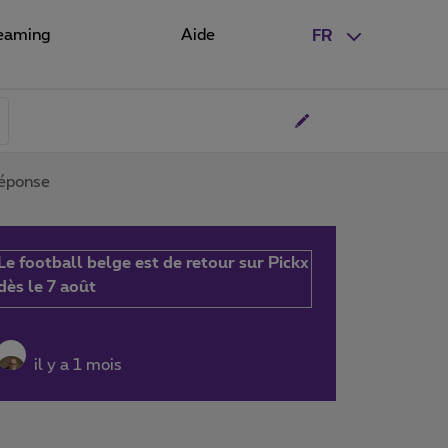
eaming
Aide
FR
réponse
Le football belge est de retour sur Pickx
dès le 7 août
il y a 1 mois