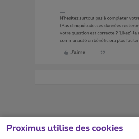
N'hésitez surtout pas à compléter votre 
(Pas d'inquiétude, ces données resteront
votre question est correcte ? ‘Likez’-la
communauté en bénéficiera plus facile
J'aime
Proximus utilise des cookies