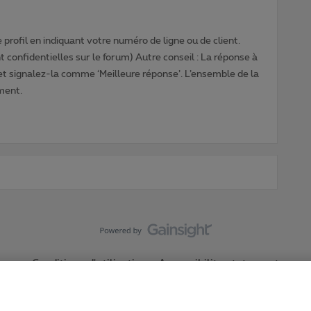
profil en indiquant votre numéro de ligne ou de client.
 confidentielles sur le forum) Autre conseil : La réponse à
 et signalez-la comme ‘Meilleure réponse’. L’ensemble de la
ment.
Conditions d'utilisation
Accessibility statement