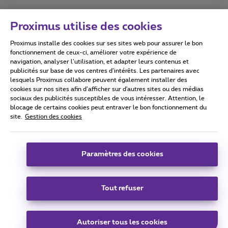
Proximus utilise des cookies
Proximus installe des cookies sur ses sites web pour assurer le bon
Conditions d'utilisation
Accessibility statement
fonctionnement de ceux-ci, améliorer votre expérience de
navigation, analyser l’utilisation, et adapter leurs contenus et
publicités sur base de vos centres d’intérêts. Les partenaires avec
lesquels Proximus collabore peuvent également installer des
cookies sur nos sites afin d’afficher sur d'autres sites ou des médias
sociaux des publicités susceptibles de vous intéresser. Attention, le
Tous droits réservés. ©
2026
Proximus
blocage de certains cookies peut entraver le bon fonctionnement du
site.
Gestion des cookies
Conditions générales, info consommateur
Liste des prix et tarifs
Accessibilité
Vie privée
Politique de gestion des cookies
Cookie manager
Coordonnées de l’entreprise
Paramètres des cookies
Ce site a été créé et est géré conformément au droit belge.
Boulevard du Roi Albert II 27 - B-1030 Bruxelles.
Tout refuser
Carrier & Wholesale Solutions
Autoriser tous les cookies
Proximus Group
|
Telindus