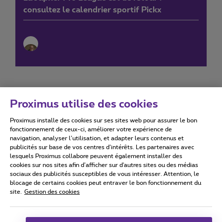
consultez le calendrier sportif Pickx
Proximus utilise des cookies
Proximus installe des cookies sur ses sites web pour assurer le bon
Conditions d'utilisation
Accessibility statement
fonctionnement de ceux-ci, améliorer votre expérience de
navigation, analyser l’utilisation, et adapter leurs contenus et
publicités sur base de vos centres d’intérêts. Les partenaires avec
lesquels Proximus collabore peuvent également installer des
cookies sur nos sites afin d’afficher sur d'autres sites ou des médias
sociaux des publicités susceptibles de vous intéresser. Attention, le
Tous droits réservés. ©
2026
Proximus
blocage de certains cookies peut entraver le bon fonctionnement du
site.
Gestion des cookies
Conditions générales, info consommateur
Liste des prix et tarifs
Accessibilité
Vie privée
Politique de gestion des cookies
Cookie manager