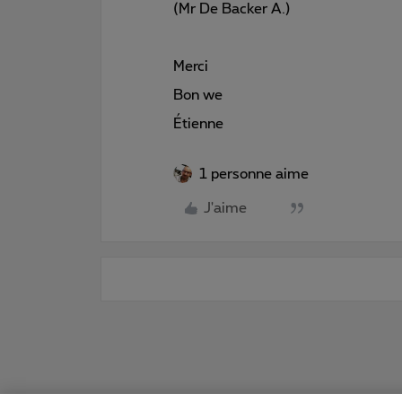
(Mr De Backer A.)
Merci
Bon we
Étienne
1 personne aime
J'aime