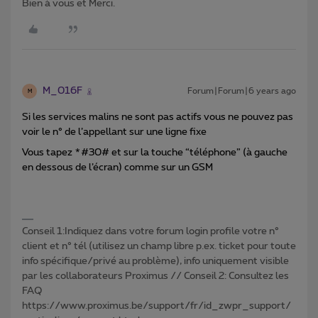
Bien à vous et Merci.
M_016F
Forum|Forum|6 years ago
M
Si les services malins ne sont pas actifs vous ne pouvez pas
voir le n° de l’appellant sur une ligne fixe
Vous tapez *#30# et sur la touche “téléphone” (à gauche
en dessous de l’écran) comme sur un GSM
Conseil 1:Indiquez dans votre forum login profile votre n°
client et n° tél (utilisez un champ libre p.ex. ticket pour toute
info spécifique/privé au problème), info uniquement visible
par les collaborateurs Proximus // Conseil 2: Consultez les
FAQ
https://www.proximus.be/support/fr/id_zwpr_support/