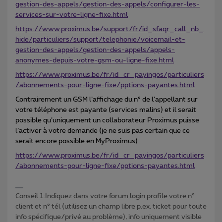
gestion-des-appels/gestion-des-appels/configurer-les-
services-sur-votre-ligne-fixe.html
https://www.proximus.be/support/fr/id_sfaqr_call_nb_
hide/particuliers/support/telephonie/voicemail-et-
gestion-des-appels/gestion-des-appels/appels-
anonymes-depuis-votre-gsm-ou-ligne-fixe.html
https://www.proximus.be/fr/id_cr_payingos/particuliers
/abonnements-pour-ligne-fixe/pptions-payantes.html
Contrairement un GSM l’affichage du n° de l’appellant sur
votre téléphone est payante (services malins) et il serait
possible qu’uniquement un collaborateur Proximus puisse
l’activer à votre demande (je ne suis pas certain que ce
serait encore possible en MyProximus)
https://www.proximus.be/fr/id_cr_payingos/particuliers
/abonnements-pour-ligne-fixe/pptions-payantes.html
Conseil 1:Indiquez dans votre forum login profile votre n°
client et n° tél (utilisez un champ libre p.ex. ticket pour toute
info spécifique/privé au problème), info uniquement visible