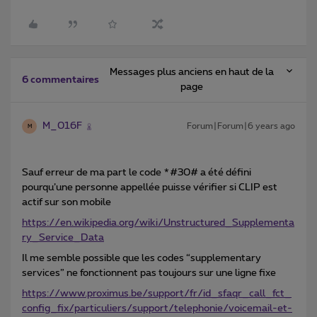
Messages plus anciens en haut de la
6 commentaires
page
M_016F
Forum|Forum|6 years ago
M
Sauf erreur de ma part le code *#30# a été défini
pourqu’une personne appellée puisse vérifier si CLIP est
actif sur son mobile
https://en.wikipedia.org/wiki/Unstructured_Supplementa
ry_Service_Data
Il me semble possible que les codes “supplementary
services” ne fonctionnent pas toujours sur une ligne fixe
https://www.proximus.be/support/fr/id_sfaqr_call_fct_
config_fix/particuliers/support/telephonie/voicemail-et-