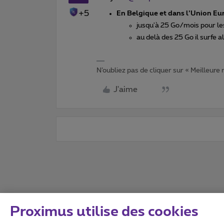
+5
En Belgique et dans l’Union Eu
jusqu'à 25 Go/mois pour le
au delà des 25 Go il surfe
N’oubliez pas de cliquer sur « Meilleure
J'aime
Proximus utilise des cookies