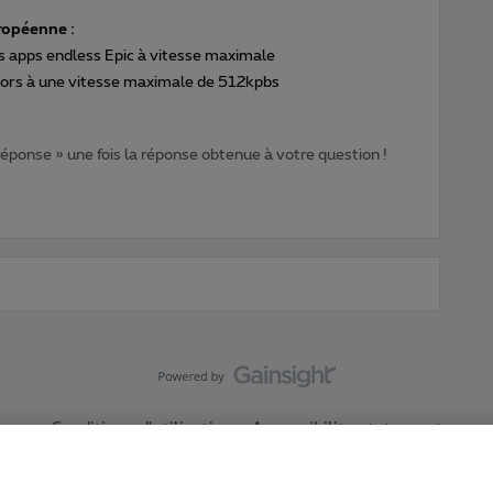
ropéenne :
s apps endless Epic à vitesse maximale
 alors à une vitesse maximale de 512kpbs
 réponse » une fois la réponse obtenue à votre question !
Conditions d'utilisation
Accessibility statement