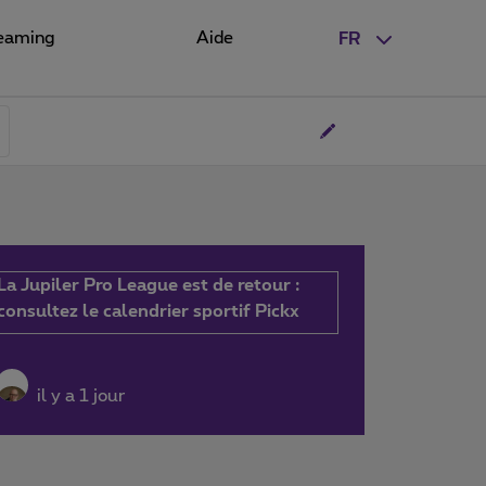
eaming
Aide
FR
La Jupiler Pro League est de retour :
consultez le calendrier sportif Pickx
il y a 1 jour