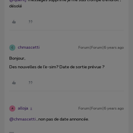
@quentj
messages supprimé je me suis trompé d'endroit ,
désolé
chmascetti
Forum|Forum|6 years ago
C
Bonjour,
Des nouvelles de l’e-sim? Date de sortie prévue ?
alloja
Forum|Forum|6 years ago
A
@chmascetti
, non pas de date annoncée.