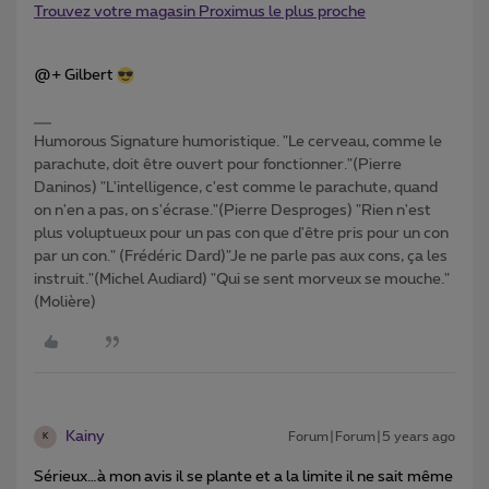
Trouvez votre magasin Proximus le plus proche
@+ Gilbert
Humorous Signature humoristique. "Le cerveau, comme le
parachute, doit être ouvert pour fonctionner."(Pierre
Daninos) "L'intelligence, c'est comme le parachute, quand
on n'en a pas, on s'écrase."(Pierre Desproges) "Rien n'est
plus voluptueux pour un pas con que d'être pris pour un con
par un con." (Frédéric Dard)"Je ne parle pas aux cons, ça les
instruit."(Michel Audiard) "Qui se sent morveux se mouche."
(Molière)
Kainy
Forum|Forum|5 years ago
K
Sérieux…à mon avis il se plante et a la limite il ne sait même