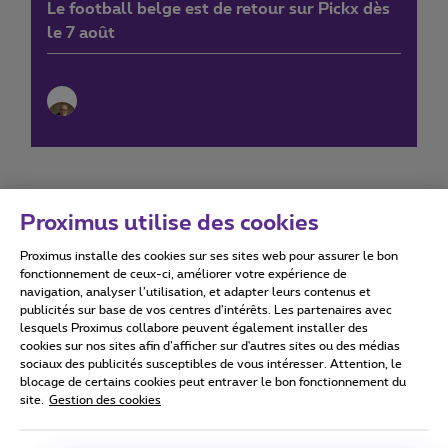
Le football belge est de retour sur Pickx dès
le 7 août
Proximus utilise des cookies
Proximus installe des cookies sur ses sites web pour assurer le bon
Conditions d'utilisation
Accessibility statement
fonctionnement de ceux-ci, améliorer votre expérience de
navigation, analyser l’utilisation, et adapter leurs contenus et
publicités sur base de vos centres d’intérêts. Les partenaires avec
lesquels Proximus collabore peuvent également installer des
cookies sur nos sites afin d’afficher sur d'autres sites ou des médias
sociaux des publicités susceptibles de vous intéresser. Attention, le
Tous droits réservés. ©
2026
Proximus
blocage de certains cookies peut entraver le bon fonctionnement du
site.
Gestion des cookies
Conditions générales, info consommateur
Liste des prix et tarifs
Accessibilité
Vie privée
Politique de gestion des cookies
Cookie manager