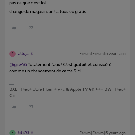
pas ce que c est lol...
change de magasin, on l a tous eu gratis
alloja
Forum|Forum|5 years ago
A
@gse46
Totalement faux ! C’est gratuit et considéré
comme un changement de carte SIM.
BXL • Flex+ Ultra Fiber + V7c & Apple TV 4K +++ BW • Flex+
Go
titi70
Forum|Forum|5 years ago
T