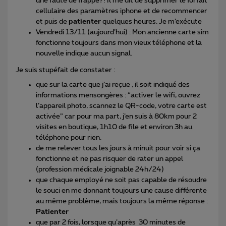
une faute de frappe?! Il me dit de supprimer le forfait
cellulaire des paramètres iphone et de recommencer
et puis de
patienter
quelques heures. Je m’exécute
Vendredi 13/11 (aujourd’hui) : Mon ancienne carte sim
fonctionne toujours dans mon vieux téléphone et la
nouvelle indique aucun signal.
Je suis stupéfait de constater :
que sur la carte que j’ai reçue , il soit indiqué des
informations mensongères : “activer le wifi, ouvrez
l’appareil photo, scannez le QR-code, votre carte est
activée” car pour ma part, j’en suis à 80km pour 2
visites en boutique, 1h10 de file et environ 3h au
téléphone pour rien.
de me relever tous les jours à minuit pour voir si ça
fonctionne et ne pas risquer de rater un appel
(profession médicale joignable 24h/24)
que chaque employé ne soit pas capable de résoudre
le souci en me donnant toujours une cause différente
au même problème, mais toujours la même réponse :
Patienter
que par 2 fois, lorsque qu’après 30 minutes de