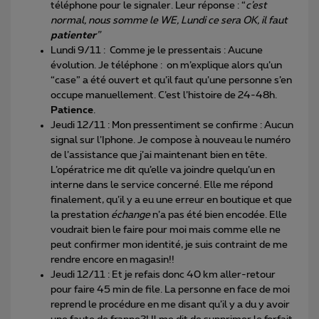
téléphone pour le signaler. Leur réponse : “
c’est
normal, nous somme le WE, Lundi ce sera OK, il faut
patienter
”
Lundi 9/11 : Comme je le pressentais : Aucune
évolution. Je téléphone : on m’explique alors qu’un
“case” a été ouvert et qu’il faut qu’une personne s’en
occupe manuellement. C’est l’histoire de 24-48h.
Patience
.
Jeudi 12/11 : Mon pressentiment se confirme : Aucun
signal sur l’Iphone. Je compose à nouveau le numéro
de l’assistance que j’ai maintenant bien en tête.
L’opératrice me dit qu’elle va joindre quelqu’un en
interne dans le service concerné. Elle me répond
finalement, qu’il y a eu une erreur en boutique et que
la prestation
échange
n’a pas été bien encodée. Elle
voudrait bien le faire pour moi mais comme elle ne
peut confirmer mon identité, je suis contraint de me
rendre encore en magasin!!
Jeudi 12/11 : Et je refais donc 40 km aller-retour
pour faire 45 min de file. La personne en face de moi
reprend le procédure en me disant qu’il y a du y avoir