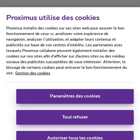
Proximus utilise des cookies
Proximus installe des cookies sur ses sites web pour assurer le bon
Conditions d'utilisation
Accessibility statement
fonctionnement de ceux-ci, améliorer votre expérience de
navigation, analyser l’utilisation, et adapter leurs contenus et
publicités sur base de vos centres d’intérêts. Les partenaires avec
lesquels Proximus collabore peuvent également installer des
cookies sur nos sites afin d’afficher sur d'autres sites ou des médias
sociaux des publicités susceptibles de vous intéresser. Attention, le
Tous droits réservés. ©
2026
Proximus
blocage de certains cookies peut entraver le bon fonctionnement du
site.
Gestion des cookies
Conditions générales, info consommateur
Liste des prix et tarifs
Accessibilité
Vie privée
Politique de gestion des cookies
Cookie manager
Coordonnées de l’entreprise
Paramètres des cookies
Ce site a été créé et est géré conformément au droit belge.
Boulevard du Roi Albert II 27 - B-1030 Bruxelles.
Tout refuser
Carrier & Wholesale Solutions
Autoriser tous les cookies
Proximus Group
|
Telindus