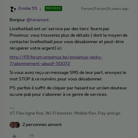
Emilie 55
Forum|Forum|6 years ago
RÉPONSE
Bonjour
@teramed
,
Livefootball est un 'service par des tiers' fourni par
Proximus: vous trouverez plus de détails ( dont le moyen de
contacter livefootball pour vous désabonner et peut-être
récupérer votre argent) ici:
http://FR.forum.proximus.be/proximus-pickx-
7/abonnement-abusif-50072
Si vous avez reçu un message SMS de leur part, envoyez le
mot STOP â ce numéro, pour vous désabonner.
PS: parfois il suffit de cliquer par hasard sur un lien douteux
ou une pub pour s'abonner à ce genre de services.
V7, Flex ligne fixe, Wi-Fi booster, Mobile flex, Pay and go.
2 personnes aiment