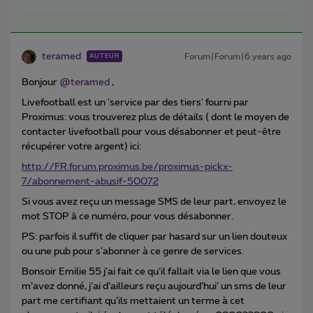
teramed
Forum|Forum|6 years ago
AUTEUR
Bonjour
@teramed
,
Livefootball est un 'service par des tiers' fourni par
Proximus: vous trouverez plus de détails ( dont le moyen de
contacter livefootball pour vous désabonner et peut-être
récupérer votre argent) ici:
http://FR.forum.proximus.be/proximus-pickx-
7/abonnement-abusif-50072
Si vous avez reçu un message SMS de leur part, envoyez le
mot STOP â ce numéro, pour vous désabonner.
PS: parfois il suffit de cliquer par hasard sur un lien douteux
ou une pub pour s'abonner à ce genre de services.
Bonsoir Emilie 55 j’ai fait ce qu’il fallait via le lien que vous
m’avez donné, j’ai d’ailleurs reçu aujourd’hui’ un sms de leur
part me certifiant qu’ils mettaient un terme à cet