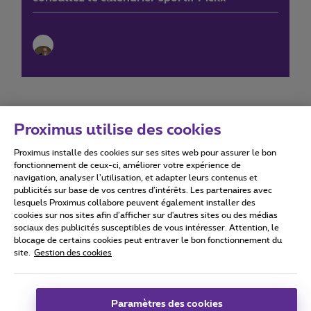
Proximus utilise des cookies
Proximus installe des cookies sur ses sites web pour assurer le bon
Conditions d'utilisation
Accessibility statement
fonctionnement de ceux-ci, améliorer votre expérience de
navigation, analyser l’utilisation, et adapter leurs contenus et
publicités sur base de vos centres d’intérêts. Les partenaires avec
lesquels Proximus collabore peuvent également installer des
cookies sur nos sites afin d’afficher sur d'autres sites ou des médias
sociaux des publicités susceptibles de vous intéresser. Attention, le
Tous droits réservés. ©
2026
Proximus
blocage de certains cookies peut entraver le bon fonctionnement du
site.
Gestion des cookies
Conditions générales, info consommateur
Liste des prix et tarifs
Accessibilité
Vie privée
Politique de gestion des cookies
Cookie manager
Coordonnées de l’entreprise
Paramètres des cookies