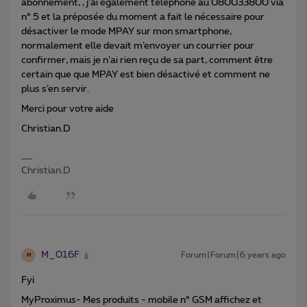
abonnement, , j’ai également téléphoné au 080033800 via
n° 5 et la préposée du moment a fait le nécessaire pour
désactiver le mode MPAY sur mon smartphone,
normalement elle devait m’envoyer un courrier pour
confirmer, mais je n’ai rien reçu de sa part, comment être
certain que que MPAY est bien désactivé et comment ne
plus s’en servir.
Merci pour votre aide
Christian.D
Christian.D
M_016F
Forum|Forum|6 years ago
M
Fyi
MyProximus- Mes produits - mobile n° GSM affichez et