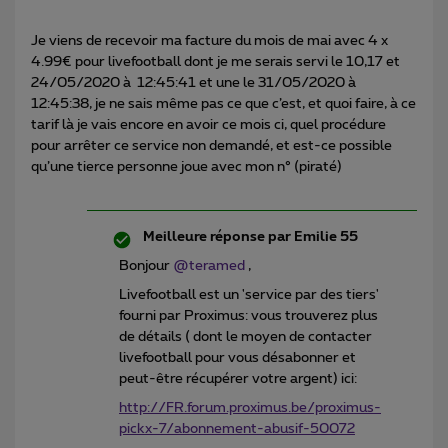
Je viens de recevoir ma facture du mois de mai avec 4 x
4.99€ pour livefootball dont je me serais servi le 10,17 et
24/05/2020 à 12:45:41 et une le 31/05/2020 à
12:45:38, je ne sais même pas ce que c’est, et quoi faire, à ce
tarif là je vais encore en avoir ce mois ci, quel procédure
pour arrêter ce service non demandé, et est-ce possible
qu’une tierce personne joue avec mon n° (piraté)
Meilleure réponse par
Emilie 55
Bonjour
@teramed
,
Livefootball est un 'service par des tiers'
fourni par Proximus: vous trouverez plus
de détails ( dont le moyen de contacter
livefootball pour vous désabonner et
peut-être récupérer votre argent) ici:
http://FR.forum.proximus.be/proximus-
pickx-7/abonnement-abusif-50072