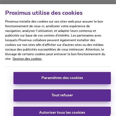
Proximus utilise des cookies
Proximus installe des cookies sur ses sites web pour assurer le bon
Conditions d'utilisation
Accessibility statement
fonctionnement de ceux-ci, améliorer votre expérience de
navigation, analyser l’utilisation, et adapter leurs contenus et
publicités sur base de vos centres d’intérêts. Les partenaires avec
lesquels Proximus collabore peuvent également installer des
cookies sur nos sites afin d’afficher sur d'autres sites ou des médias
sociaux des publicités susceptibles de vous intéresser. Attention, le
Tous droits réservés. ©
2026
Proximus
blocage de certains cookies peut entraver le bon fonctionnement du
site.
Gestion des cookies
Conditions générales, info consommateur
Liste des prix et tarifs
Accessibilité
Vie privée
Politique de gestion des cookies
Cookie manager
Coordonnées de l’entreprise
Paramètres des cookies
Ce site a été créé et est géré conformément au droit belge.
Boulevard du Roi Albert II 27 - B-1030 Bruxelles.
Tout refuser
Carrier & Wholesale Solutions
Autoriser tous les cookies
Proximus Group
|
Telindus