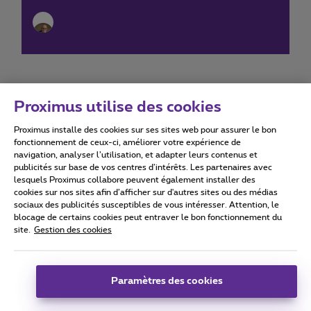
Proximus utilise des cookies
Proximus installe des cookies sur ses sites web pour assurer le bon
Conditions d'utilisation
Accessibility statement
fonctionnement de ceux-ci, améliorer votre expérience de
navigation, analyser l’utilisation, et adapter leurs contenus et
publicités sur base de vos centres d’intérêts. Les partenaires avec
lesquels Proximus collabore peuvent également installer des
cookies sur nos sites afin d’afficher sur d'autres sites ou des médias
sociaux des publicités susceptibles de vous intéresser. Attention, le
Tous droits réservés. ©
2026
Proximus
blocage de certains cookies peut entraver le bon fonctionnement du
site.
Gestion des cookies
Conditions générales, info consommateur
Liste des prix et tarifs
Accessibilité
Vie privée
Politique de gestion des cookies
Cookie manager
Coordonnées de l’entreprise
Paramètres des cookies
Ce site a été créé et est géré conformément au droit belge.
Boulevard du Roi Albert II 27 - B-1030 Bruxelles.