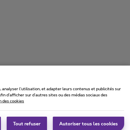
nalyser l’utilisation, et adapter leurs contenus et publicités sur
in d’afficher sur d'autres sites ou des médias sociaux des
n des cookies
rrier & Wholesale Solutions
oximus Group
|
Telindus
Tout refuser
Autoriser tous les cookies
bs
|
Sitemap