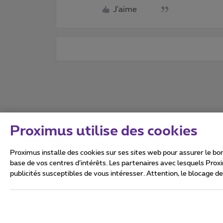
J'aime
Proximus utilise des cookies
Proximus installe des cookies sur ses sites web pour assurer le bon
base de vos centres d’intérêts. Les partenaires avec lesquels Prox
publicités susceptibles de vous intéresser. Attention, le blocage d
Tous droits réservés. ©
2026
Conditions générales, info 
Vie privée
Politique de ge
Ce site a été créé et est gér
Boulevard du Roi Albert II 27