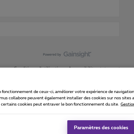
Conditions d'utilisation
Accessibility statement
 fonctionnement de ceux-ci, améliorer votre expérience de navigation, a
imus collabore peuvent également installer des cookies sur nos sites af
e certains cookies peut entraver le bon fonctionnement du site.
Gestio
Proximus
consommateur
Liste des prix et tarifs
Accessibilité
stion des cookies
Cookie manager
Coordonnées de l’entreprise
Ca
é conformément au droit belge.
Pr
Paramètres des cookies
 - B-1030 Bruxelles.
Jo