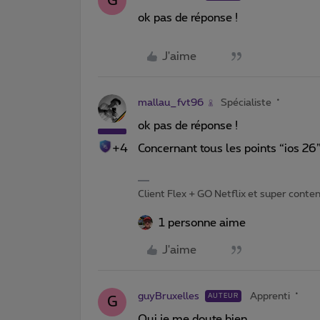
G
ok pas de réponse !
J'aime
mallau_fvt96
Spécialiste
ok pas de réponse !
+4
Concernant tous les points “ios 26”
Client Flex + GO Netflix et super content 
1 personne aime
J'aime
guyBruxelles
Apprenti
AUTEUR
G
Oui je me doute bien