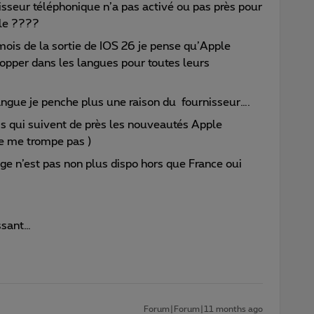
nisseur téléphonique n’a pas activé ou pas près pour
ple ????
mois de la sortie de IOS 26 je pense qu’Apple
elopper dans les langues pour toutes leurs
langue je penche plus une raison du fournisseur….
is qui suivent de près les nouveautés Apple
je me trompe pas )
rage n’est pas non plus dispo hors que France oui
essant…
Forum|Forum|11 months ago