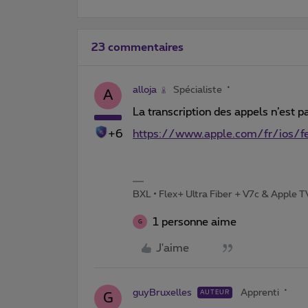
23 commentaires
alloja
Spécialiste
A
La transcription des appels n’est p
+6
https://www.apple.com/fr/ios/fea
BXL • Flex+ Ultra Fiber + V7c & Apple 
1 personne aime
G
J'aime
guyBruxelles
Apprenti
AUTEUR
G