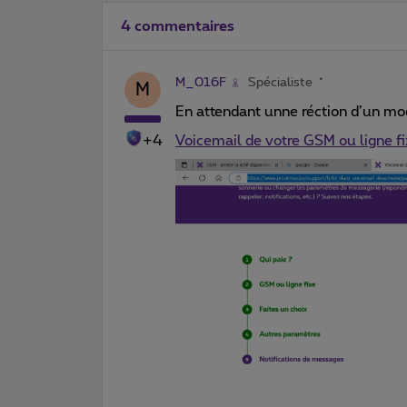
4 commentaires
M_016F
Spécialiste
M
En attendant unne réction d’un m
+4
Voicemail de votre GSM ou ligne f