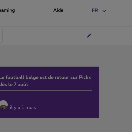
eaming
Aide
FR
Le football belge est de retour sur Pickx
dès le 7 août
il y a 1 mois