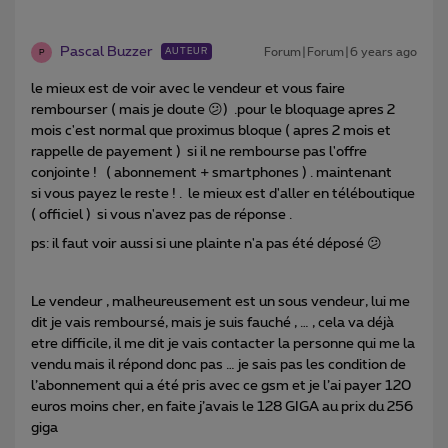
Pascal Buzzer
Forum|Forum|6 years ago
AUTEUR
P
le mieux est de voir avec le vendeur et vous faire
rembourser ( mais je doute 😕) .pour le bloquage apres 2
mois c'est normal que proximus bloque ( apres 2 mois et
rappelle de payement ) si il ne rembourse pas l'offre
conjointe ! ( abonnement + smartphones ) . maintenant
si vous payez le reste ! . le mieux est d'aller en téléboutique
( officiel ) si vous n'avez pas de réponse .
ps: il faut voir aussi si une plainte n'a pas été déposé 😕
Le vendeur , malheureusement est un sous vendeur, lui me
dit je vais remboursé, mais je suis fauché , … , cela va déjà
etre difficile, il me dit je vais contacter la personne qui me la
vendu mais il répond donc pas … je sais pas les condition de
l’abonnement qui a été pris avec ce gsm et je l’ai payer 120
euros moins cher, en faite j’avais le 128 GIGA au prix du 256
giga