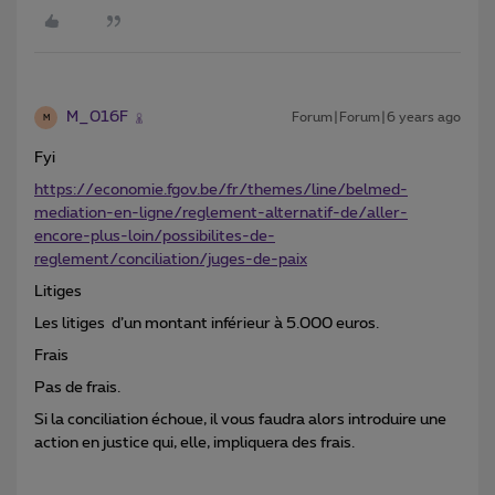
M_016F
Forum|Forum|6 years ago
M
Fyi
https://economie.fgov.be/fr/themes/line/belmed-
mediation-en-ligne/reglement-alternatif-de/aller-
encore-plus-loin/possibilites-de-
reglement/conciliation/juges-de-paix
Litiges
Les litiges d’un montant inférieur à 5.000 euros.
Frais
Pas de frais.
Si la conciliation échoue, il vous faudra alors introduire une
action en justice qui, elle, impliquera des frais.