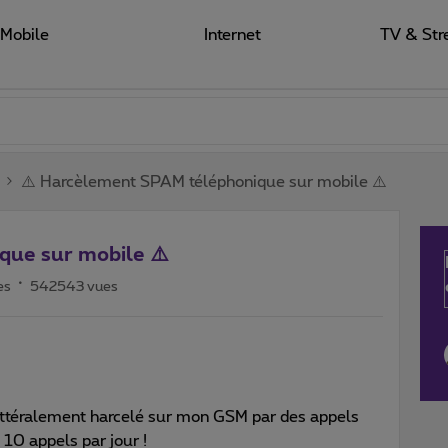
Mobile
Internet
TV & Str
⚠️ Harcèlement SPAM téléphonique sur mobile ⚠️
que sur mobile ⚠️
es
542543 vues
littéralement harcelé sur mon GSM par des appels
 10 appels par jour !