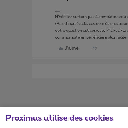
N'hésitez surtout pas à compléter votre 
(Pas d'inquiétude, ces données resteront
votre question est correcte ? ‘Likez’-la
communauté en bénéficiera plus facile
J'aime
Proximus utilise des cookies