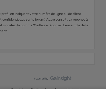
profil en indiquant votre numéro de ligne ou de client.
 confidentielles sur le forum) Autre conseil : La réponse à
 et signalez-la comme ‘Meilleure réponse’. L’ensemble de la
ment.
Conditions d'utilisation
Accessibility statement