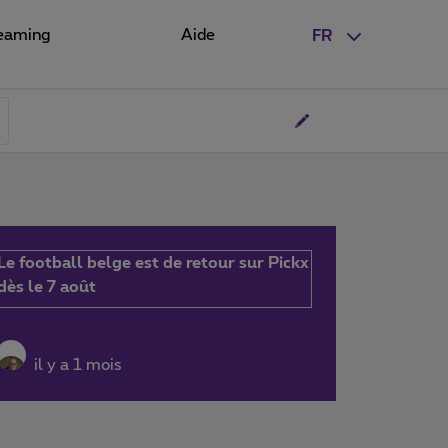
eaming
Aide
FR
Le football belge est de retour sur Pickx
dès le 7 août
il y a 1 mois