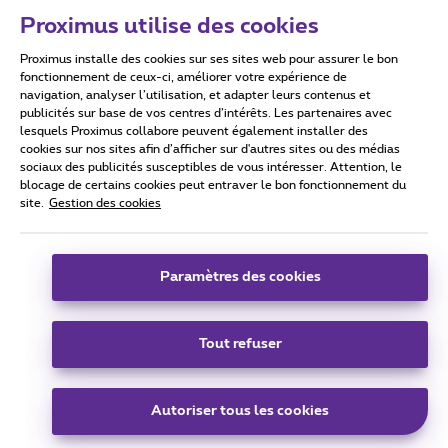
Proximus utilise des cookies
Proximus installe des cookies sur ses sites web pour assurer le bon
Conditions d'utilisation
Accessibility statement
fonctionnement de ceux-ci, améliorer votre expérience de
navigation, analyser l’utilisation, et adapter leurs contenus et
publicités sur base de vos centres d’intérêts. Les partenaires avec
lesquels Proximus collabore peuvent également installer des
cookies sur nos sites afin d’afficher sur d'autres sites ou des médias
sociaux des publicités susceptibles de vous intéresser. Attention, le
Tous droits réservés. ©
2026
Proximus
blocage de certains cookies peut entraver le bon fonctionnement du
site.
Gestion des cookies
Conditions générales, info consommateur
Liste des prix et tarifs
Accessibilité
Vie privée
Politique de gestion des cookies
Cookie manager
Coordonnées de l’entreprise
Paramètres des cookies
Ce site a été créé et est géré conformément au droit belge.
Boulevard du Roi Albert II 27 - B-1030 Bruxelles.
Tout refuser
Carrier & Wholesale Solutions
Autoriser tous les cookies
Proximus Group
|
Telindus
Jobs
|
Sitemap