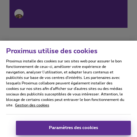
Proximus utilise des cookies
Proximus installe des cookies sur ses sites web pour assurer le bon
Conditions d'utilisation
Accessibility statement
fonctionnement de ceux-ci, améliorer votre expérience de
navigation, analyser l’utilisation, et adapter leurs contenus et
publicités sur base de vos centres d’intérêts. Les partenaires avec
lesquels Proximus collabore peuvent également installer des
cookies sur nos sites afin d’afficher sur d'autres sites ou des médias
sociaux des publicités susceptibles de vous intéresser. Attention, le
Tous droits réservés. ©
2026
Proximus
blocage de certains cookies peut entraver le bon fonctionnement du
site.
Gestion des cookies
Conditions générales, info consommateur
Liste des prix et tarifs
Accessibilité
Vie privée
Politique de gestion des cookies
Cookie manager
Coordonnées de l’entreprise
Paramètres des cookies
Ce site a été créé et est géré conformément au droit belge.