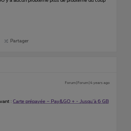
00 y’a aucun problème plus de problème du coup
Partager
Forum|Forum|4 years ago
ivant :
Carte prépayée – Pay&GO + - Jusqu’à 6 GB