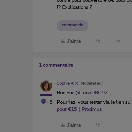
contre pour couverture 6€ pour 5
!? Explications ?
commande
J'aime
1 commentaire
Sophie A
Modérateur
Bonjour
@Luna080921
,
+5
Pourriez-vous tester via le lien su
pour €15 | Proximus
J'aime