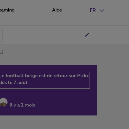
eaming
Aide
FR
ui
Le football belge est de retour sur Pickx
dès le 7 août
il y a 1 mois