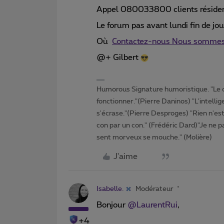
Appel 080033800 clients résiden
Le forum pas avant lundi fin de j
Où
Contactez-nous Nous sommes 
@+ Gilbert
Humorous Signature humoristique. "Le 
fonctionner."(Pierre Daninos) "L'intelli
s'écrase."(Pierre Desproges) "Rien n'es
con par un con." (Frédéric Dard)"Je ne pa
sent morveux se mouche." (Molière)
J'aime
Isabelle.
Modérateur
Bonjour
@LaurentRui
,
+4