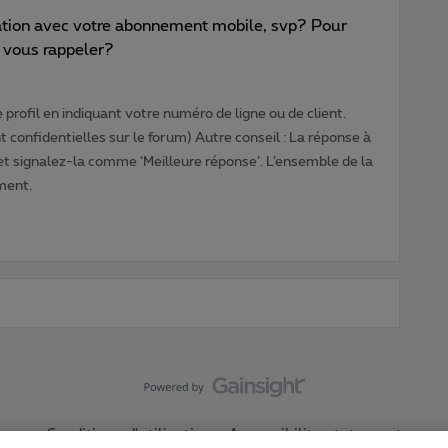
ation avec votre abonnement mobile, svp? Pour
e vous rappeler?
profil en indiquant votre numéro de ligne ou de client.
 confidentielles sur le forum) Autre conseil : La réponse à
 et signalez-la comme ‘Meilleure réponse’. L’ensemble de la
ment.
Conditions d'utilisation
Accessibility statement