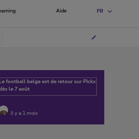
eaming
Aide
FR
Le football belge est de retour sur Pickx
dès le 7 août
il y a 1 mois