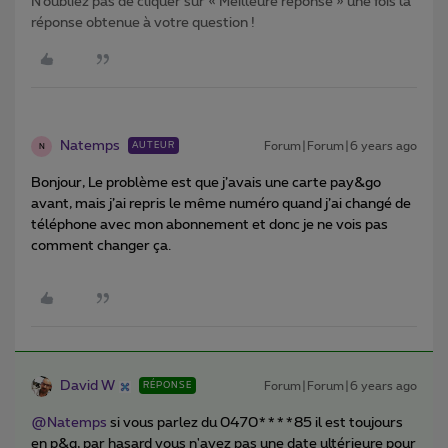
N’oubliez pas de cliquer sur « Meilleure réponse » une fois la
réponse obtenue à votre question !
Natemps
Forum|Forum|6 years ago
AUTEUR
N
Bonjour, Le problème est que j’avais une carte pay&go
avant, mais j’ai repris le même numéro quand j’ai changé de
téléphone avec mon abonnement et donc je ne vois pas
comment changer ça.
David W
Forum|Forum|6 years ago
RÉPONSE
@Natemps
si vous parlez du 0470****85 il est toujours
en p&g, par hasard vous n'avez pas une date ultérieure pour