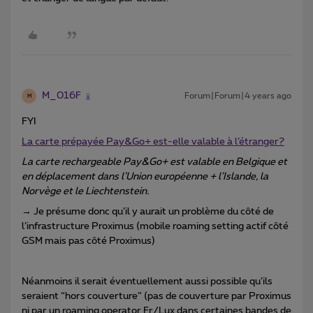
M_016F
Forum|Forum|4 years ago
M
FYI
La carte prépayée Pay&Go+ est-elle valable à l’étranger?
La carte rechargeable Pay&Go+ est valable en Belgique et
en déplacement dans l’Union européenne + l’Islande, la
Norvège et le Liechtenstein.
→ Je présume donc qu’il y aurait un problème du côté de
l’infrastructure Proximus (mobile roaming setting actif côté
GSM mais pas côté Proximus)
Néanmoins il serait éventuellement aussi possible qu’ils
seraient “hors couverture” (pas de couverture par Proximus
ni par un roaming operator Fr/Lux dans certaines bandes de