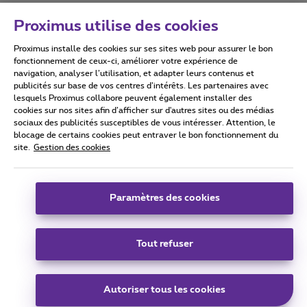
Proximus utilise des cookies
Proximus installe des cookies sur ses sites web pour assurer le bon
Conditions d'utilisation
Accessibility statement
fonctionnement de ceux-ci, améliorer votre expérience de
navigation, analyser l’utilisation, et adapter leurs contenus et
publicités sur base de vos centres d’intérêts. Les partenaires avec
lesquels Proximus collabore peuvent également installer des
cookies sur nos sites afin d’afficher sur d'autres sites ou des médias
sociaux des publicités susceptibles de vous intéresser. Attention, le
Tous droits réservés. ©
2026
Proximus
blocage de certains cookies peut entraver le bon fonctionnement du
site.
Gestion des cookies
Conditions générales, info consommateur
Liste des prix et tarifs
Accessibilité
Vie privée
Politique de gestion des cookies
Cookie manager
Coordonnées de l’entreprise
Paramètres des cookies
Ce site a été créé et est géré conformément au droit belge.
Boulevard du Roi Albert II 27 - B-1030 Bruxelles.
Tout refuser
Carrier & Wholesale Solutions
Autoriser tous les cookies
Proximus Group
|
Telindus
Jobs
|
Sitemap