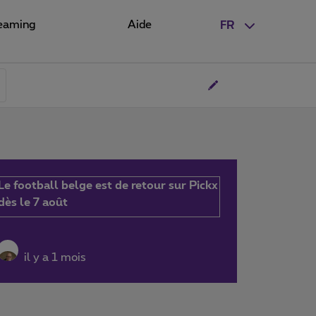
eaming
Aide
FR
Le football belge est de retour sur Pickx
dès le 7 août
il y a 1 mois