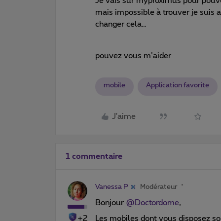
Je vais sur myproximus pour pouvo
mais impossible à trouver je suis a
changer cela…
pouvez vous m’aider
mobile
Application favorite
J'aime
1 commentaire
Vanessa P
Modérateur
Bonjour
@Doctordome
,
+2
Les mobiles dont vous disposez s