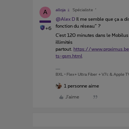
alloja
Spécialiste
A
@Alex D
Il me semble que ça a di
fonction du réseau” ?
+6
C’est 120 minutes dans le Mobilus S
illimités
partout.
https://www.proximus.b
ts-gsm.html
BXL • Flex+ Ultra Fiber + V7c & Apple 
1 personne aime
J'aime