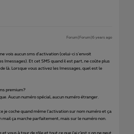
Forum|Forum|6 years ago
e vois aucun sms d'activation (celui-ci s'envoit
s Imessages). Et cet SMS quand il est part, ne coûte plus
 de là. Lorsque vous activez les Imessages, quel est le
sms premium?
gique. Aucun numéro spécial, aucun numéro étranger.
ite je coche quand même l’activation sur nom numéro et ça
mon mail ça marche parfaitement, mais sur le numéro non.
et vous à tour de rôle et tout ce que j’ai c’est « on ne peut