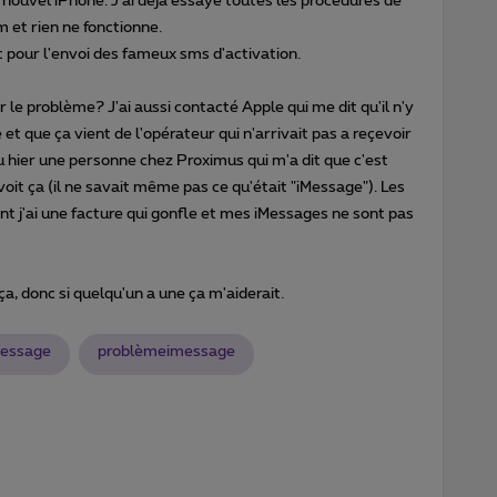
 nouvel iPhone. J'ai déjà essayé toutes les procédures de
m et rien ne fonctionne.
it pour l'envoi des fameux sms d'activation.
le problème? J'ai aussi contacté Apple qui me dit qu'il n'y
t que ça vient de l'opérateur qui n'arrivait pas a reçevoir
 eu hier une personne chez Proximus qui m'a dit que c'est
voit ça (il ne savait même pas ce qu'était "iMessage"). Les
nt j'ai une facture qui gonfle et mes iMessages ne sont pas
ça, donc si quelqu'un a une ça m'aiderait.
message
problèmeimessage