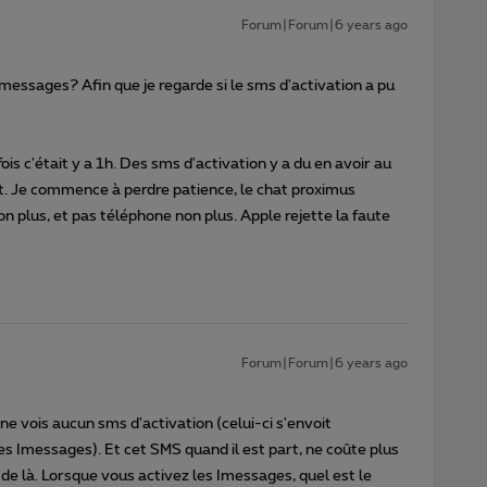
Forum|Forum|6 years ago
essages? Afin que je regarde si le sms d'activation a pu
fois c'était y a 1h. Des sms d'activation y a du en avoir au
ait. Je commence à perdre patience, le chat proximus
n plus, et pas téléphone non plus. Apple rejette la faute
Forum|Forum|6 years ago
e vois aucun sms d'activation (celui-ci s'envoit
s Imessages). Et cet SMS quand il est part, ne coûte plus
 de là. Lorsque vous activez les Imessages, quel est le