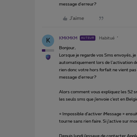
message d'erreur?
J'aime
KMKMKM
Habitué
AUTEUR
K
Bonjour,
Lorsque je regarde vos Sms envoyés, je n
automatiquement lors de l'activation de
rien donc votre hors forfait ne vient pas
message d'erreur?
Alors comment vous expliquez les 52 
les seuls sms que j’envoie c’est en Bel
« Impossible d’activer iMessage » ensu
tourne sans rien faire. Si j’active sur 
Depuis lundi j’essaye de contacter Apple 