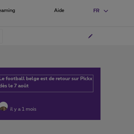
eaming
Aide
FR
Le football belge est de retour sur Pickx
dès le 7 août
il y a 1 mois