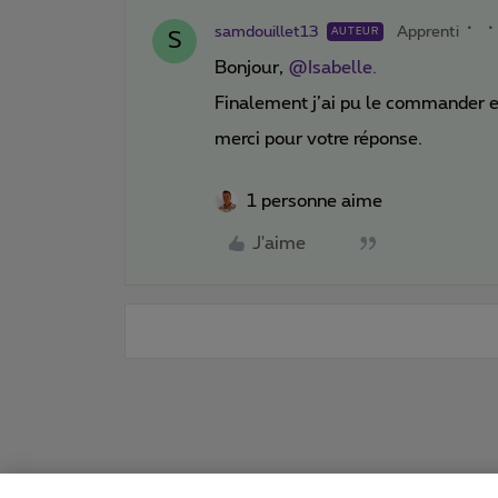
samdouillet13
Apprenti
AUTEUR
S
Bonjour,
@Isabelle.
Finalement j’ai pu le commander 
merci pour votre réponse.
1 personne aime
J'aime