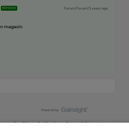
Forum|Forum|5 years ago
RÉPONSE
en magasin.
Conditions d'utilisation
Accessibility statement