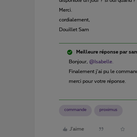
disponible un jour ? si oui quand ?
Merci.
cordialement,
Douillet Sam
Meilleure réponse par
sam
Bonjour,
@Isabelle.
Finalement j’ai pu le comman
merci pour votre réponse.
commande
proximus
J'aime