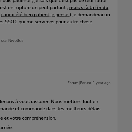
dois patienter, je sais que c’est pas de leur faute
 est en rupture un peut partout ,
mais si à la fin du
j’aurai été bien patient je pense
) je demanderai un
s 550€ qui me servirons pour autre chose
 sur Nivelles
Forum|Forum|1 year ago
tenons à vous rassurer. Nous mettons tout en
mande et commande dans les meilleurs délais.
ce et votre compréhension.
urnée.