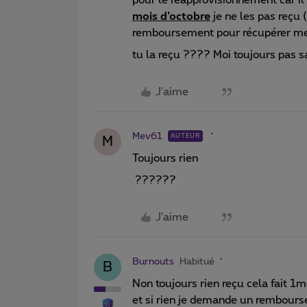
mois d’octobre
je ne les pas reçu (
remboursement pour récupérer me
tu la reçu ???? Moi toujours pas sa 
J'aime
Mev61
AUTEUR
M
Toujours rien
??????
J'aime
Burnouts
Habitué
B
Non toujours rien reçu cela fait 1m
et si rien je demande un rembou