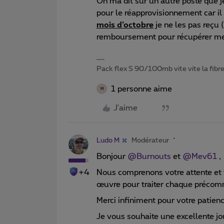
On ma dit sur un autre poste que je 
pour le réapprovisionnement car il
mois d’octobre
je ne les pas reçu (
remboursement pour récupérer me
Pack flex S 90/100mb vite vite la fibre
1 personne aime
M
J'aime
Ludo M
Modérateur
Bonjour
@Burnouts
et
@Mev61
,
+4
Nous comprenons votre attente et 
œuvre pour traiter chaque précom
Merci infiniment pour votre patien
Je vous souhaite une excellente jo