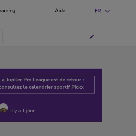
eaming
Aide
FR
La Jupiler Pro League est de retour :
consultez le calendrier sportif Pickx
il y a 1 jour