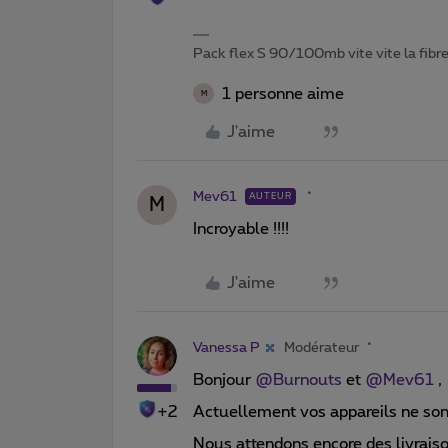
Pack flex S 90/100mb vite vite la fibre
1 personne aime
M
J'aime
Mev61
AUTEUR
M
Incroyable !!!!
J'aime
Vanessa P
Modérateur
Bonjour
@Burnouts
et
@Mev61
,
+2
Actuellement vos appareils ne sont
Nous attendons encore des livraiso