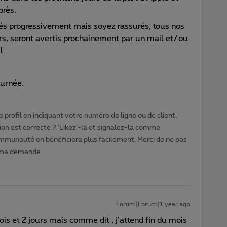
près.
és progressivement mais s
oyez rassurés, tous nos
s, seront avertis prochainement par un mail et/ou
l.
ournée.
 profil en indiquant votre numéro de ligne ou de client.
ion est correcte ? ‘Likez’-la et signalez-la comme
ommunauté en bénéficiera plus facilement. Merci de ne pas
 ma demande.
Forum|Forum|1 year ago
ois et 2 jours mais comme dit , j’attend fin du mois