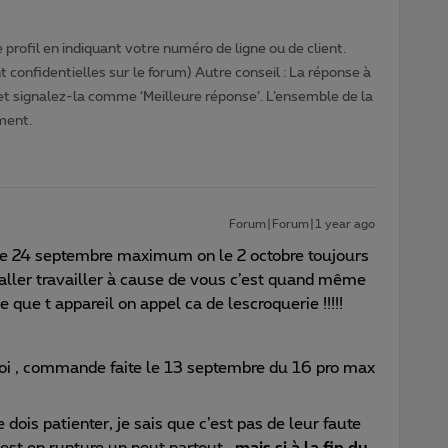
profil en indiquant votre numéro de ligne ou de client.
 confidentielles sur le forum) Autre conseil : La réponse à
 et signalez-la comme ‘Meilleure réponse’. L’ensemble de la
ment.
Forum|Forum|1 year ago
le 24 septembre maximum on le 2 octobre toujours
ller travailler à cause de vous c’est quand même
que t appareil on appel ca de lescroquerie !!!!!
toi , commande faite le 13 septembre du 16 pro max
dois patienter, je sais que c’est pas de leur faute
 est en rupture un peut partout ,
mais si à la fin du