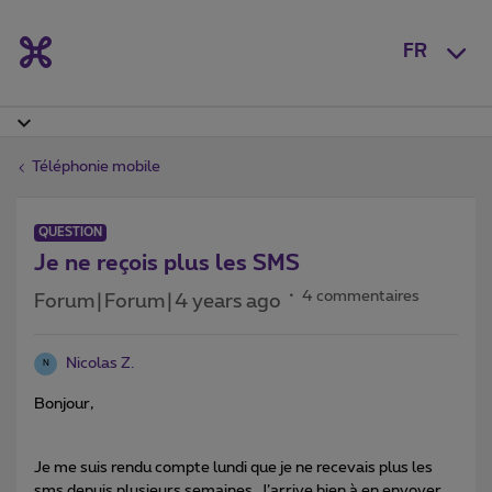
FR
Téléphonie mobile
QUESTION
Je ne reçois plus les SMS
4 commentaires
Forum|Forum|4 years ago
Nicolas Z.
N
Bonjour,
Je me suis rendu compte lundi que je ne recevais plus les
sms depuis plusieurs semaines. J’arrive bien à en envoyer