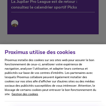
La Jupiler Pro League est de retour :
consultez le calendrier sportif Pickx
Proximus utilise des cookies
Proximus installe des cookies sur ses sites web pour assurer le bon
Conditions d'utilisation
Accessibility statement
fonctionnement de ceux-ci, améliorer votre expérience de
navigation, analyser l’utilisation, et adapter leurs contenus et
publicités sur base de vos centres d’intérêts. Les partenaires avec
lesquels Proximus collabore peuvent également installer des
cookies sur nos sites afin d’afficher sur d'autres sites ou des médias
sociaux des publicités susceptibles de vous intéresser. Attention, le
Tous droits réservés. ©
2026
Proximus
blocage de certains cookies peut entraver le bon fonctionnement du
site.
Gestion des cookies
Conditions générales, info consommateur
Liste des prix et tarifs
Accessibilité
Vie privée
Politique de gestion des cookies
Cookie manager